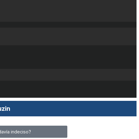
uzin
avía indeciso?