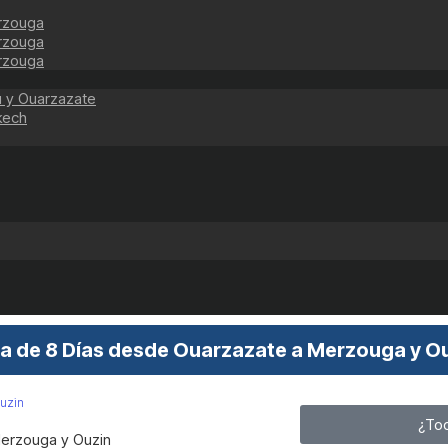
erzouga
erzouga
erzouga
u y Ouarzazate
kech
a de 8 Días desde Ouarzazate a Merzouga y O
Ouzin
¿Tod