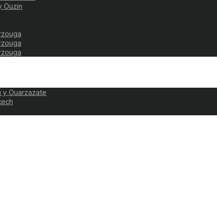
y Ouzin
erzouga
erzouga
erzouga
u y Ouarzazate
kech