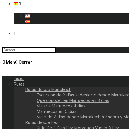
Menú
Cerrar
Inicio
Rutas
Rutas desde Marrakech
Excursión de 2 días al desierto desde Marrak
Que conocer en Marruecos en 3 días
Viajar a Marruecos 4 días
Marruecos en 5 días
Viaje de 7 días desde Marrakech a Zagora y 
Rutas desde Fez
Ruta De 2 Días Fez Merzouga Vuelta A Fez