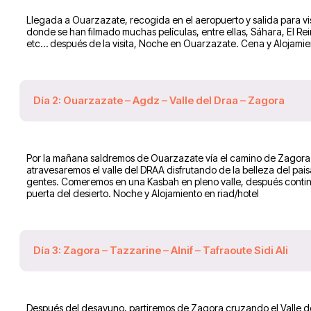
Llegada a Ouarzazate, recogida en el aeropuerto y salida para vi
donde se han filmado muchas películas, entre ellas, Sáhara, El Rei
etc… después de la visita, Noche en Ouarzazate. Cena y Alojamie
Día 2: Ouarzazate – Agdz – Valle del Draa – Zagora
Por la mañana saldremos de Ouarzazate vía el camino de Zagora p
atravesaremos el valle del DRAA disfrutando de la belleza del paisa
gentes. Comeremos en una Kasbah en pleno valle, después contin
puerta del desierto. Noche y Alojamiento en riad/hotel
Día 3: Zagora – Tazzarine – Alnif – Tafraoute Sidi Ali
Después del desayuno, partiremos de Zagora cruzando el Valle de