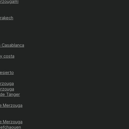
Merzouga￼
rrakech
de Casablanca
y costa
esierto
erzouga
erzouga
sde Tánger
de Merzouga
de Merzouga
hefchaouen