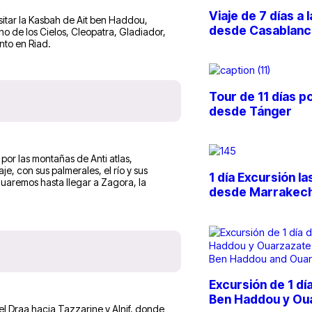
Viaje de 7 días a
sitar la Kasbah de Ait ben Haddou,
desde Casablanc
no de los Cielos, Cleopatra, Gladiador,
nto en Riad.
Tour de 11 días p
desde Tánger
or las montañas de Anti atlas,
je, con sus palmerales, el río y sus
1 día Excursión l
uaremos hasta llegar a Zagora, la
desde Marrakec
Excursión de 1 d
Ben Haddou y Ou
l Draa hacia Tazzarine y Alnif, donde