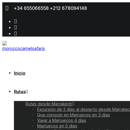
+34 655066558
+212 678094148
Inicio
Rutas
Rutas desde Marrakech
Excursión de 2 días al desierto desde Marrak
Que conocer en Marruecos en 3 días
Viajar a Marruecos 4 días
Marruecos en 5 días