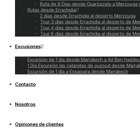
Ruta de 8 Días desde Ouarzazate a Merzouga 
Rutas desde Errachidia
2 días desde Errachidia al desierto Merzouga
Tour 3 días desde Errachidia al desierto de M
Tour 4 días desde Errachidia al desierto de M
Tour 6 días desde Errachidia al desierto de M
Excusiones
Excursión de 1 día desde Marrakech a Ait Ben Haddo
1 Día Excursión las cataratas de ouzoud desde Marra
Excursión de 1 día a Essaouira desde Marrakech
Contacto
Nosotros
Opiniones de clientes