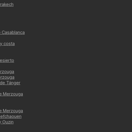
rrakech
de Casablanca
y costa
esierto
erzouga
erzouga
sde Tánger
de Merzouga
de Merzouga
hefchaouen
y Ouzin