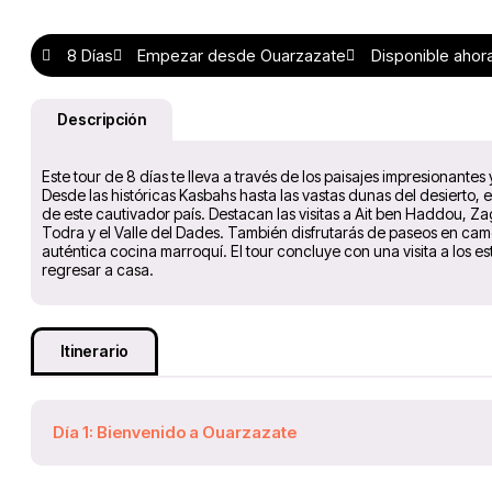
8 Días
Empezar desde Ouarzazate
Disponible ahor
Descripción
Este tour de 8 días te lleva a través de los paisajes impresionantes
Desde las históricas Kasbahs hasta las vastas dunas del desierto, 
de este cautivador país. Destacan las visitas a Ait ben Haddou, 
Todra y el Valle del Dades. También disfrutarás de paseos en camel
auténtica cocina marroquí. El tour concluye con una visita a los 
regresar a casa.
Itinerario
Día 1: Bienvenido a Ouarzazate