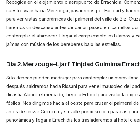
Recogida en el alojamiento o aeropuerto de Errachidia, Come
nuestro viaje hacia Merzouga ,pasaremos por Eurfoud y hare
para ver vistas panorámicas del palmeral del valle de Ziz. Cru
haremos un descanso antes de dar un paseo en camellos por 
contemplar el atardecer. Llegar al campamento instalarnos y ce
jaímas con música de los bereberes bajo las estrellas.
Dia 2:Merzouga-Ljarf Tinjdad Gulmima Errach
Si lo desean pueden madrugar para contemplar un maravilloso
después saldremos hacia Rissani para ver el mausoleo del pad
dinastía Alaoui, el mercado, luego a Erfoud para visitar la expos
fósiles. Nos dirigimos hacia el oeste para cruzar el palmeral de 
antes de cruzar Gulmima y su valle precioso con paradas para 
panorámica y llegar a Errachidia los trasladaremos al hotel o a