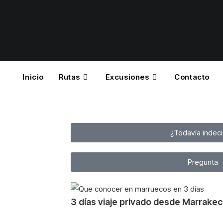
Inicio
Rutas
Excusiones
Contacto
¿Todavía indec
Pregunta
3 días viaje privado desde Marrake