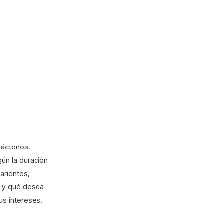
táctenos.
ún la duración
arientes,
n y qué desea
us intereses.