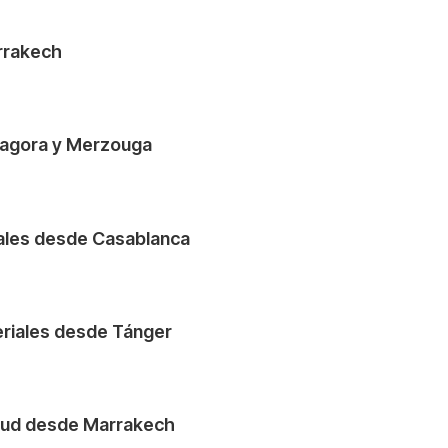
arrakech
Zagora y Merzouga
riales desde Casablanca
periales desde Tánger
uzoud desde Marrakech