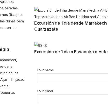
nzaremos
mos paradas
zamos Rissane,
las dunas para
Excursión de 1 día desde Marrakech
nar en las
Ouarzazate
idia.
Excursión de 1 día a Essaouira desd
 amanecer,
re de la
Your name
ición de los
Aljarf, Tinjadad
ver la
Your email
eropuerto.