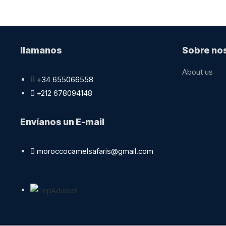
llamanos
Sobre no
About us​
+34 655066558
+212 678094148
Envíanos un E-mail
moroccocamelsafaris@gmail.com